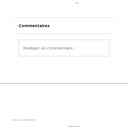
Commentaires
Rédigez un commentaire...
Pourquoi investir dans les fonds
structurés ?
© 2023 par CLAVEM PATRIMOINE
Mentions Légales