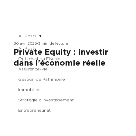
All Posts
30 avr. 2025
3 min de lecture
All Posts
Private Equity : investir
Optimisation Fiscale
dans l'économie réelle
Assurance-vie
Gestion de Patrimoine
Immobilier
Stratégie d'investissement
Entrepreneuriat