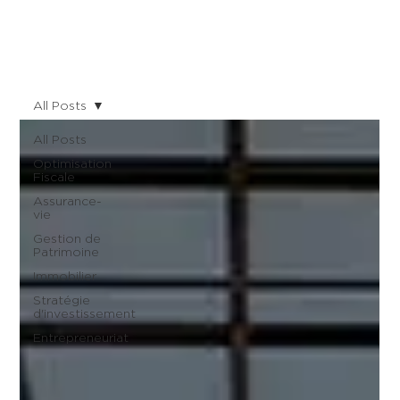
All Posts
All Posts
Optimisation
Fiscale
Assurance-
vie
Gestion de
Patrimoine
Immobilier
Stratégie
d'investissement
Entrepreneuriat