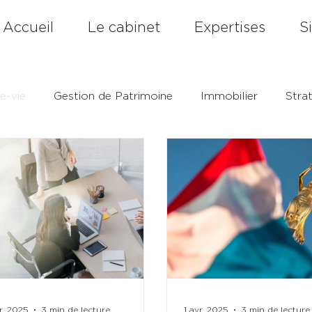
Accueil
Le cabinet
Expertises
S
e-vie
Gestion de Patrimoine
Immobilier
Stra
r. 2025
3 min de lecture
1 avr. 2025
3 min de lecture