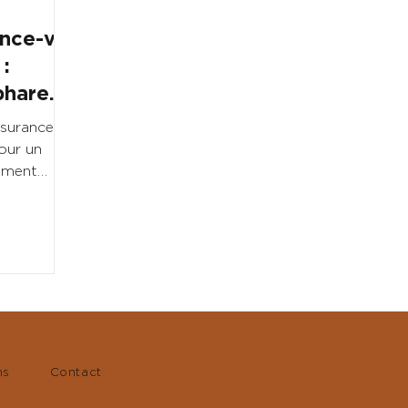
ance-vie
:
phare
ssurance-
our un
lement
iser votre
ns
Contact