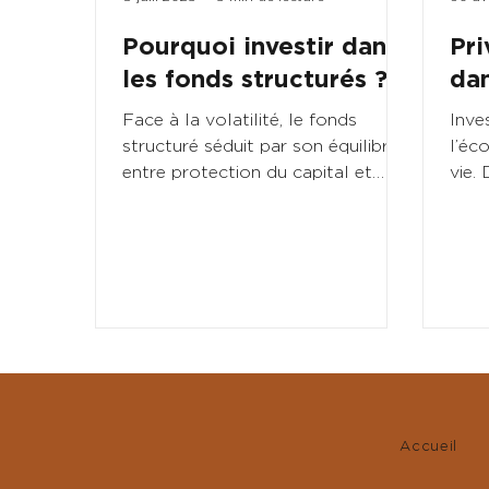
Pourquoi investir dans
Pri
les fonds structurés ?
dan
Face à la volatilité, le fonds
Inve
structuré séduit par son équilibre
l’éc
entre protection du capital et
vie.
performance potentielle.
Next
enri
patr
Accueil