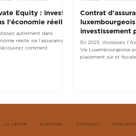
vate Equity : investir
Contrat d’assur
s l'économie réelle
luxembourgeois 
investissement 
stissez autrement dans
en 2025
onomie réelle via l’assurance-
En 2025, choisissez l'A
 Découvrez comment
Vie Luxembourgeoise p
Stage Croissance peut
placement sûr et fisca
chir votre stratégie
avantageux afin d’optim
imoniale.
épargne.
Le cabinet
Expertises
Simulateur
Publicatio