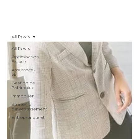
All Posts
All Posts
Optimisation
Fiscale
Assurance-
vie
Gestion de
Patrimoine
Immobilier
Stratégie
d'investissement
Entrepreneuriat