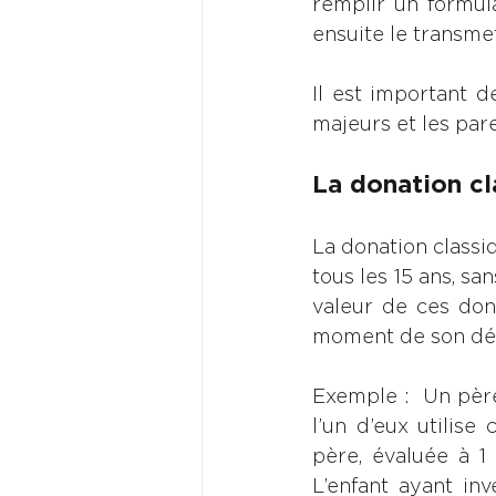
remplir un formula
ensuite le transmet
Il est important d
majeurs et les par
La donation cl
La donation classi
tous les 15 ans, sa
valeur de ces don
moment de son dé
Exemple :  Un père
l’un d’eux utilise
père, évaluée à 1 
L’enfant ayant in