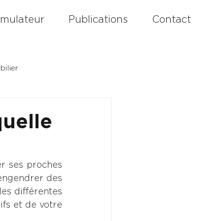
imulateur
Publications
Contact
ilier
quelle
r ses proches 
engendrer des 
les différentes 
fs et de votre 