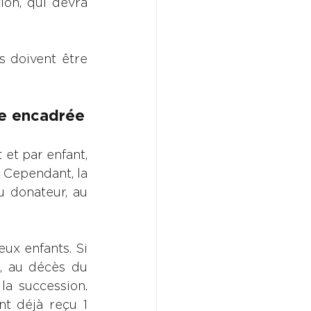
on, qui devra 
 doivent être 
ne encadrée
 
et par enfant, 
 Cependant, la 
 donateur, au 
x enfants. Si 
, au décès du 
a succession. 
t déjà reçu 1 