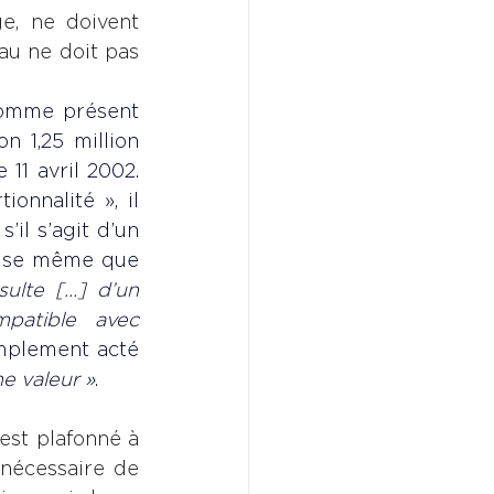
e, ne doivent 
au ne doit pas 
omme présent 
 1,25 million 
11 avril 2002. 
nnalité », il 
l s’agit d’un 
cise même que 
ulte […] d’un 
patible avec 
implement acté 
e valeur »
.
est plafonné à 
 nécessaire de 