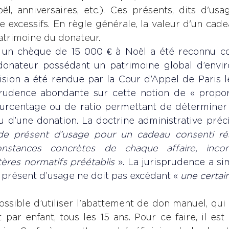
l, anniversaires, etc.). Ces présents, dits d'usag
 excessifs. En règle générale, la valeur d'un cade
atrimoine du donateur.
, un chèque de 15 000 € à Noël a été reconnu c
onateur possédant un patrimoine global d’environ
ision a été rendue par la Cour d’Appel de Paris le 
rudence abondante sur cette notion de « proportio
urcentage ou de ratio permettant de déterminer s’i
u d’une donation. La doctrine administrative pré
n de présent d’usage pour un cadeau consenti rés
nstances concrètes de chaque affaire, incom
itères normatifs préétablis
 ». La jurisprudence a s
 présent d’usage ne doit pas excédant « 
une certain
ossible d’utiliser l'abattement de don manuel, qui 
 par enfant, tous les 15 ans. Pour ce faire, il est