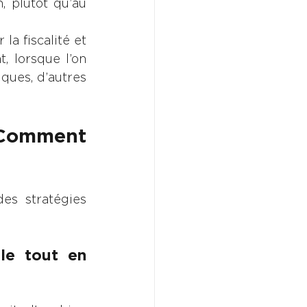
 plutôt qu’au 
a fiscalité et 
, lorsque l’on 
ques, d’autres 
 Comment 
es stratégies 
e tout en 