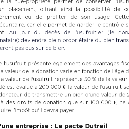
e la nue-propriété permet de conserver l'usufr
n placement, offrant ainsi la possibilité de c
cièrement ou de profiter de son usage. Cette 
curitaire, car elle permet de garder le contrôle su
nt. 
Au jour du décès de l’usufruitier (le dona
nataire) deviendra plein propriétaire du bien transm
eront pas dus sur ce bien.
 l'usufruit présente également des avantages fisca
la valeur de la donation varie en fonction de l'âge de
la valeur de l'usufruit représente 50 % de la valeur t
édé est évalué à 200 000 €, la valeur de l'usufruit s
donateur de transmettre un bien d'une valeur de 2
 à des droits de donation que sur 100 000 €, ce 
uire l'impôt qu'il devra payer.
'une entreprise : Le pacte Dutreil