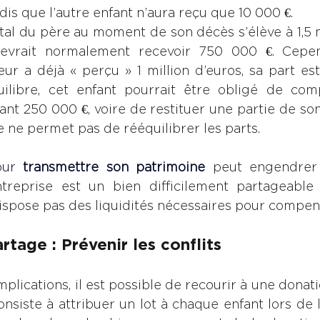
ndis que l’autre enfant n’aura reçu que 10 000 €.
tal du père au moment de son décès s’élève à 1,5 mi
devrait normalement recevoir 750 000 €. Cepe
eur a déjà « perçu » 1 million d’euros, sa part est
quilibre, cet enfant pourrait être obligé de comp
rsant 250 000 €, voire de restituer une partie de son 
 ne permet pas de rééquilibrer les parts.
our 
transmettre son patrimoine
peut engendrer 
treprise est un bien difficilement partageable o
spose pas des liquidités nécessaires pour compen
rtage : Prévenir les conflits
plications, il est possible de recourir à une donati
siste à attribuer un lot à chaque enfant lors de l