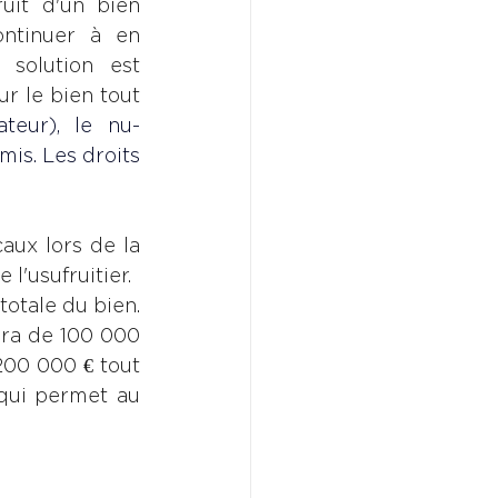
uit d'un bien 
ontinuer à en 
solution est 
r le bien tout 
teur), le nu-
is. Les droits 
ux lors de la 
 l'usufruitier.
otale du bien. 
era de 100 000 
00 000 € tout 
qui permet au 