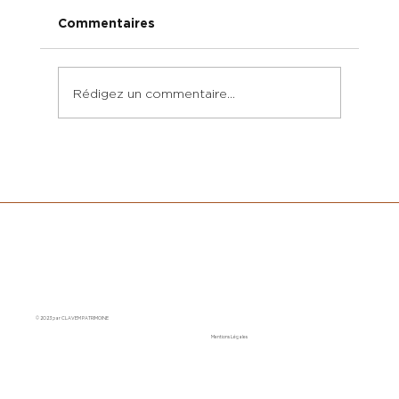
Commentaires
Rédigez un commentaire...
PEA ou assurance-vie : Comment
choisir selon votre profil ?
© 2023 par CLAVEM PATRIMOINE
Mentions Légales