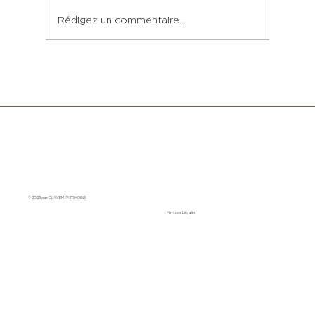
Rédigez un commentaire...
PEA ou assurance-vie : Comment
choisir selon votre profil ?
© 2023 par CLAVEM PATRIMOINE
Mentions Légales