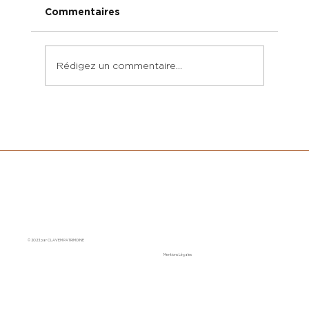
Commentaires
Rédigez un commentaire...
Optimiser sa rémunération en 2025 :
quelle stratégie ?
© 2023 par CLAVEM PATRIMOINE
Mentions Légales