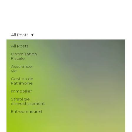
All Posts
All Posts
Optimisation
Fiscale
Assurance-
vie
Gestion de
Patrimoine
Immobilier
Stratégie
d'investissement
Entrepreneuriat