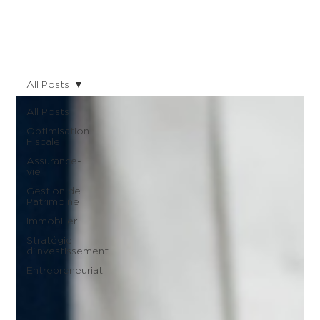
All Posts
All Posts
Optimisation
Fiscale
Assurance-
vie
Gestion de
Patrimoine
Immobilier
Stratégie
d'investissement
Entrepreneuriat